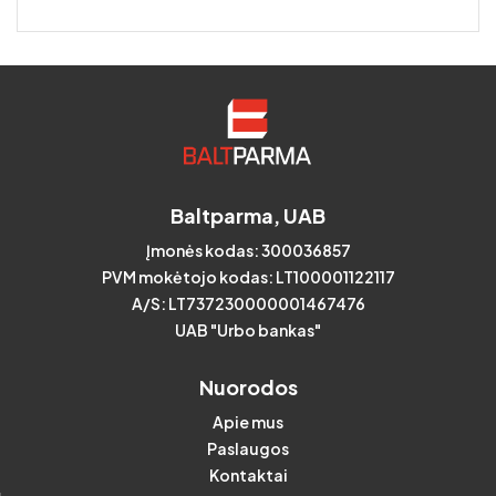
Baltparma, UAB
Įmonės kodas: 300036857
PVM mokėtojo kodas: LT100001122117
A/S: LT737230000001467476
UAB "Urbo bankas"
Nuorodos
Apie mus
Paslaugos
Kontaktai