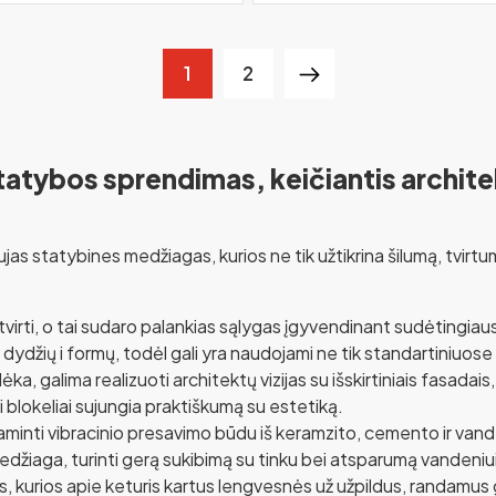
1
2
statybos sprendimas, keičiantis archit
as statybines medžiagas, kurios ne tik užtikrina šilumą, tvirtum
.
in tvirti, o tai sudaro palankias sąlygas įgyvendinant sudėtingiau
 dydžių i formų, todėl gali yra naudojami ne tik standartiniuos
a, galima realizuoti architektų vizijas su išskirtiniais fasadai
i blokeliai sujungia praktiškumą su estetiką.
gaminti vibracinio presavimo būdu iš keramzito, cemento ir va
edžiaga, turinti gerą sukibimą su tinku bei atsparumą vandeniui
kurios apie keturis kartus lengvesnės už užpildus, randamus