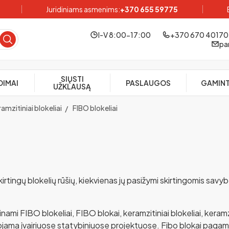
Juridiniams asmenims:
+370 655 59775
I-V 8:00-17:00
+370 670 40170
pa
SIŲSTI
DIMAI
PASLAUGOS
GAMINT
UŽKLAUSĄ
amzitiniai blokeliai
FIBO blokeliai
irtingų blokelių rūšių, kiekvienas jų pasižymi skirtingomis savyb
inami FIBO blokeliai, FIBO blokai, keramzitiniai blokeliai, keram
ojama įvairiuose statybiniuose projektuose. Fibo blokai pagami