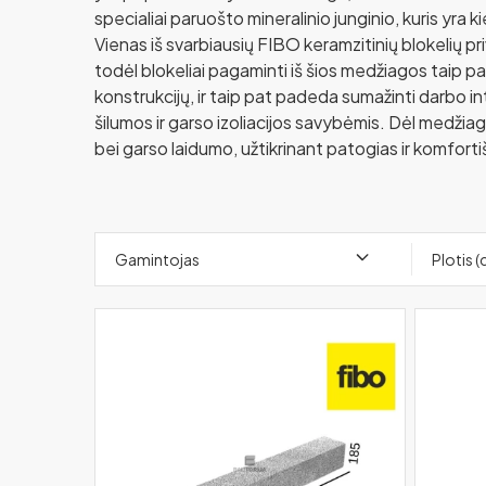
specialiai paruošto mineralinio junginio, kuris yra
Vienas iš svarbiausių FIBO keramzitinių blokelių pr
todėl blokeliai pagaminti iš šios medžiagos taip pa
konstrukcijų, ir taip pat padeda sumažinti darbo i
šilumos ir garso izoliacijos savybėmis. Dėl medžia
bei garso laidumo, užtikrinant patogias ir komfo
Gamintojas
Plotis 