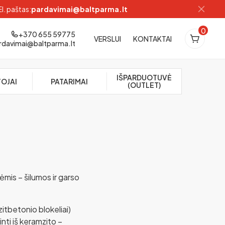
El. paštas:
pardavimai@baltparma.lt
0
+370 655 59775
VERSLUI
KONTAKTAI
rdavimai@baltparma.lt
IŠPARDUOTUVĖ
OJAI
PATARIMAI
(OUTLET)
ėmis – šilumos ir garso
zitbetonio blokeliai)
nti iš keramzito –