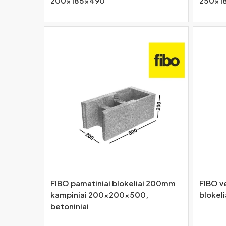
200x185x490
250x1
FIBO pamatiniai blokeliai 200mm
FIBO ve
kampiniai 200x200x500,
blokel
betoniniai