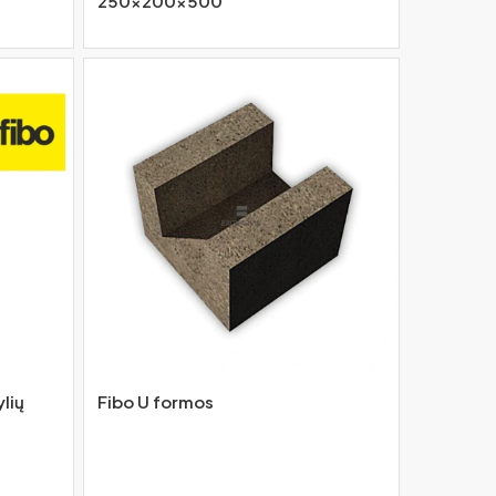
250x200x500
ylių
Fibo U formos