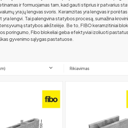
 kietinamas ir formuojamas tam, kad gauti stiprius ir patvarius s
ivalumų yra jų lengvas svoris. Keramzitas yra lengvas ir porėta
t yra lengvi. Tai palengvina statybos procesą, sumažina krovini
ntensyvumą statybos aikštelėje. Be to, FIBO keramzitiniai blok
gos poringumo, Fibo blokeliai geba efektyviai izoliuoti pastatu
rtiškas gyvenimo sąlygas pastatuose.
(cm)
Rikiavimas