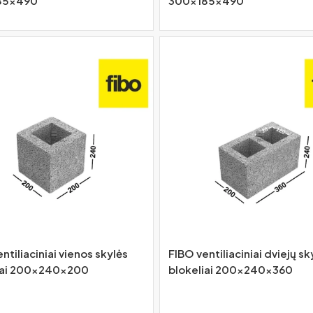
85x490
300x185x490
ntiliaciniai vienos skylės
FIBO ventiliaciniai dviejų sk
iai 200x240x200
blokeliai 200x240x360