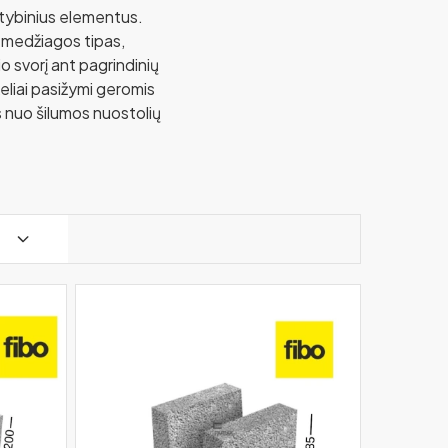
tatybinius elementus.
s medžiagos tipas,
o svorį ant pagrindinių
eliai pasižymi geromis
s nuo šilumos nuostolių