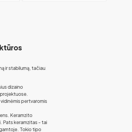
ektūros
ą ir stabilumą, tačiau
sius dizaino
e projektuose.
s, vidinėmis pertvaromis
ndens. Keramzito
. Pats keramzitas - tai
 gamtoje. Tokio tipo