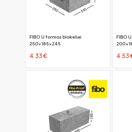
FIBO U formos blokeliai
FIBO U
250x185x245
200x1
4.33 €
4.53 