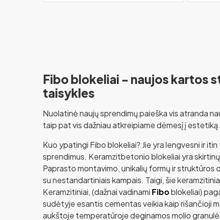
Fibo blokeliai - naujos kartos 
taisykles
Nuolatinė naujų sprendimų paieška vis atranda nauj
taip pat vis dažniau atkreipiame dėmesį į estetiką
Kuo ypatingi Fibo blokeliai? Jie yra lengvesni ir it
sprendimus. Keramzitbetonio blokeliai yra skirtinų
Paprasto montavimo, unikalių formų ir struktūros dėk
su nestandartiniais kampais. Taigi, šie keramzitinia
Keramzitiniai, (dažnai vadinami
Fibo
blokeliai) pa
sudėtyje esantis cementas veikia kaip rišančioji m
aukštoje temperatūroje deginamos molio granulės, 