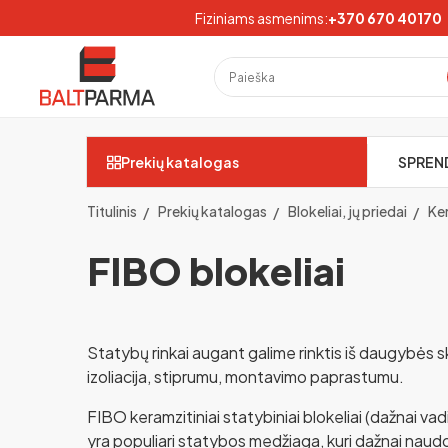
Fiziniams asmenims:
+370 670 40170
Prekių katalogas
SPREN
Titulinis
Prekių katalogas
Blokeliai, jų priedai
Ker
FIBO blokeliai
Statybų rinkai augant galime rinktis iš daugybės sk
izoliacija, stiprumu, montavimo paprastumu.
FIBO keramzitiniai statybiniai blokeliai (dažnai vad
yra populiari statybos medžiaga, kuri dažnai naud