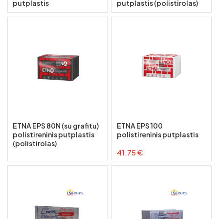
putplastis
putplastis (polistirolas)
ETNA EPS 80N (su grafitu)
ETNA EPS 100
polistireninis putplastis
polistireninis putplastis
(polistirolas)
41.75 €