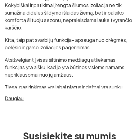
Kokybiškai ir patikimai įrengta šilumos izoliacija ne tik
sumažina dideles šildymo išlaidas žiemą, bet ir palaiko
komfortą šiltuoju sezonu, nepraleisdama lauke tvyrančio
karščio.
Kita, taip pat svarbi jų funkcija- apsauga nuo drėgmės,
pelėsio ir garso izoliacijos pagerinimas.
Atsižvelgiant į visas šiltinimo medžiagų atliekamas
funkcijas yra aišku, kad jo yra būtinos visiems namams,
nepriklausomai nuo jų amžiaus.
Tiesa, pasirinkimas yra labai platus ir dažnai yra sunku
nepasiklysti tarp skirtingų šiltinimo sprendimų, bei išsirinkti
Daugiau
tinkamiausią šilumos izoliaciją.
Populiariausi šiltinimo sprendimai
Tinkamai parinktos apšiltinimo medžiagos tai ne tik
Susisiekite su mumis
komfortas ir energijos efektyvumas, bet taip pat pastato