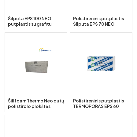
Šilputa EPS 100 NEO
Polistireninis putplastis
putplastis su grafitu
Šilputa EPS 70 NEO
Šillfoam Thermo Neo putų
Polistireninis putplastis
polistirolo plokštės
TERMOPORAS EPS 60