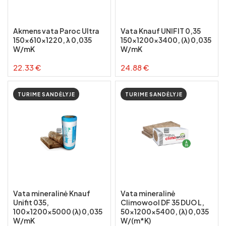
Akmens vata Paroc Ultra
Vata Knauf UNIFIT 0,35
150x610x1220, λ 0,035
150x1200x3400, (λ) 0,035
W/mK
W/mK
22.33 €
24.88 €
TURIME SANDĖLYJE
TURIME SANDĖLYJE
Vata mineralinė Knauf
Vata mineralinė
Unifit 035,
Climowool DF 35 DUO L,
100x1200x5000 (λ) 0,035
50x1200x5400, (λ) 0,035
W/mK
W/(m*K)