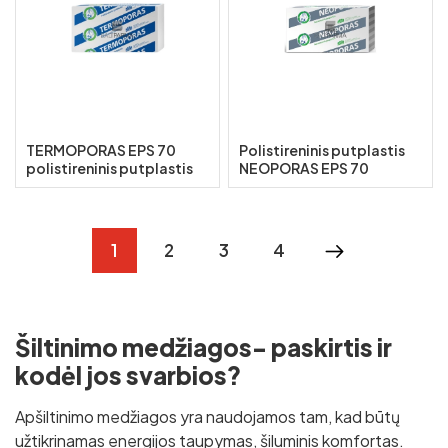
TERMOPORAS EPS 70
Polistireninis putplastis
polistireninis putplastis
NEOPORAS EPS 70
1
2
3
4
Šiltinimo medžiagos- paskirtis ir
kodėl jos svarbios?
Apšiltinimo medžiagos yra naudojamos tam, kad būtų
užtikrinamas energijos taupymas, šiluminis komfortas.