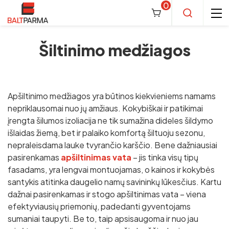
0
Šiltinimo medžiagos
Blokeliai, jų priedai
Akyto betono blokeliai (dujų silikato)
Plytos
Apšiltinimo medžiagos yra būtinos kiekvieniems namams
nepriklausomai nuo jų amžiaus. Kokybiškai ir patikimai
ROCLITE blokeliai
Keramzitiniai blokeliai
Silikatinės plytos
Kaminai ir jų sistemos
įrengta šilumos izoliacija ne tik sumažina dideles šildymo
BAUROC blokeliai
FIBO blokeliai
Silikatiniai blokeliai (silikato blokeliai)
išlaidas žiemą, bet ir palaiko komfortą šiltuoju sezonu,
Silroc plytos
Keraminės plytos statybinės
Baltparma kaminai
Sausi statybiniai mišiniai
nepraleisdama lauke tvyrančio karščio. Bene dažniausiai
YTONG blokeliai
BUVEMA BBR blokeliai
SILROC blokeliai
Keraminiai blokeliai
ARKO plytos
LODE KERATERM plytos
Šamotinės plytos
pasirenkamas
apšiltinimas vata
– jis tinka visų tipų
Konekt kaminai
MITTO mišiniai
Gelžbetonio gaminiai
PREFBET blokeliai
fasadams, yra lengvai montuojamas, o kainos ir kokybės
Termokomfort blokeliai
ARKO blokai
SILIKATY BIALYSTOK plytos
LODE KERATERM blokeliai
Betoniniai blokeliai
Silikatinės apdailos plytos
SCHIEDEL kaminai
santykis atitinka daugelio namų savininkų lūkesčius. Kartu
Mitto mišiniai MM500, TC400
Bauroc MIX sausi statybiniai mišiniai
Perdangos plokštės
SOLBET blokeliai
Šiltinimo medžiagos
MZ blokeliai
Silikaty Bialystok blokeliai
SM silikatinės plytos
dažnai pasirenkamas ir stogo apšiltinimas vata – viena
Wienerberger Porotherm blokeliai
HAUS blokeliai
Blokai stulpams ir kolonoms
Leier kaminai
efektyviausių priemonių, padedanti gyventojams
SAKRET mišiniai
H+H blokeliai
Perdangos plokštės VPL
Gelžbetoninės sijos
Silka (Xella) blokeliai
Putų polistirolas
FIBO pamatiniai blokeliai
Vieno kanalo blokeliai
sumaniai taupyti. Be to, taip apsisaugoma ir nuo jau
Ventiliaciniai blokeliai
Ventiliaciniai blokeliai
LITE blokeliai
KREISEL mišiniai
Perdangos plokštės PK