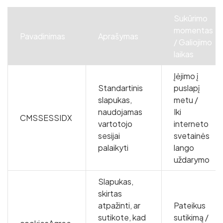
Sukūrimo
momentas
Pavadinimas
Aprašymas
/ Galiojimo
laikas
Įėjimo į
Standartinis
puslapį
slapukas,
metu /
naudojamas
Iki
CMSSESSIDX
vartotojo
interneto
sesijai
svetainės
palaikyti
lango
uždarymo
Slapukas,
skirtas
atpažinti, ar
Pateikus
sutikote, kad
sutikimą /