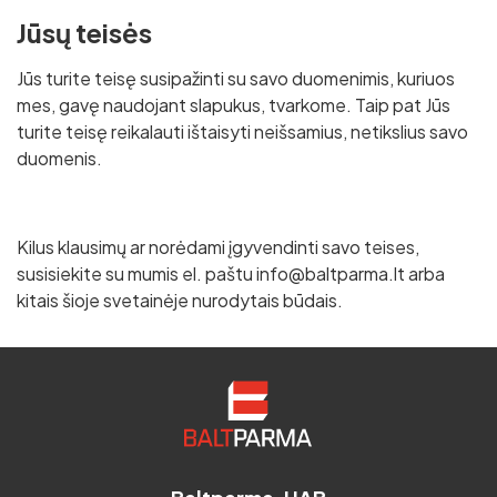
Jūsų teisės
Jūs turite teisę susipažinti su savo duomenimis, kuriuos
mes, gavę naudojant slapukus, tvarkome. Taip pat Jūs
turite teisę reikalauti ištaisyti neišsamius, netikslius savo
duomenis.
Kilus klausimų ar norėdami įgyvendinti savo teises,
susisiekite su mumis el. paštu info@baltparma.lt arba
kitais šioje svetainėje nurodytais būdais.