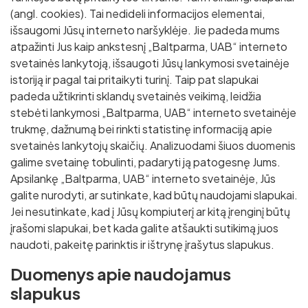
YTONG blokeliai
Keraminės sąramos
Polikarbonato lakštai
(angl. cookies). Tai nedideli informacijos elementai,
Tinko mišiniai
Blokai stulpams mūryti
Viela
išsaugomi Jūsų interneto naršyklėje. Jie padeda mums
SILROC blokeliai
Kiti mišiniai
atpažinti Jus kaip ankstesnį „Baltparma, UAB“ interneto
Sijos
svetainės lankytoją, išsaugoti Jūsų lankymosi svetainėje
FIBO blokeliai
istoriją ir pagal tai pritaikyti turinį. Taip pat slapukai
Loviai
padeda užtikrinti sklandų svetainės veikimą, leidžia
stebėti lankymosi „Baltparma, UAB“ interneto svetainėje
Strypai
trukmę, dažnumą bei rinkti statistinę informaciją apie
Kvadratai
svetainės lankytojų skaičių. Analizuodami šiuos duomenis
galime svetainę tobulinti, padaryti ją patogesnę Jums.
Kampuočiai
Apsilankę „Baltparma, UAB“ interneto svetainėje, Jūs
galite nurodyti, ar sutinkate, kad būtų naudojami slapukai.
Vamzdžiai
Jei nesutinkate, kad į Jūsų kompiuterį ar kitą įrenginį būtų
įrašomi slapukai, bet kada galite atšaukti sutikimą juos
Stačiakampiai
Juostos
naudoti, pakeitę parinktis ir ištrynę įrašytus slapukus.
Kvadratiniai
Laiptų pakopos, grotelės
Duomenys apie naudojamus
Apvalūs
slapukus