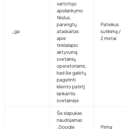
vartotojo
apsilankymo
tikslus,
parengtų
Pateikus
_ga
ataskaitas
sutikimą /
apie
2 metai
tinklalapio
aktyvumą
svetainių
operatoriams,
kad šie galėtų
pagerinti
kliento patirtį
lankantis
svetainėje
Šis slapukas
naudojamas
„Google
Pirmą