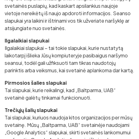
svetainės puslapių, kad kaskart apsilankius naujoje
vietoje nereikėtų iš naujo apdoroti informacijos. Seanso
slapukai yra laikini ir ištrinami vos tik užveriate naršyklę ar
atsijungiate nuo svetainės.
Ilgalaikiai slapukai
Ilgalaikiai slapukai – tai tokie slapukai, kurie nustatytą
laikotarpį išlieka Jūsų kompiuteryje pasibaigus naršymo
seansui, todėl gali užfiksuoti tam tikras naudotojų
parinktis arba veiksmus, kai svetainė aplankoma dar kartą.
Pirmosios šalies slapukai
Tai slapukai, kurie reikalingi, kad „Baltparma, UAB“
svetainė galėtų tinkamai funkcionuoti.
Trečiųjų šalių slapukai
Tai slapukai, kuriuos naudoja kitos organizacijos per mūsų
svetainę. Mūsų „Baltparma, UAB“ svetainėje naudojami
„Google Analytics“ slapukai, skirti svetainės lankomumui