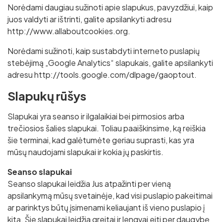
Norėdami daugiau sužinoti apie slapukus, pavyzdžiui, kaip
juos valdyti ar ištrinti, galite apsilankyti adresu
http://www.allaboutcookies.org.
Norėdami sužinoti, kaip sustabdyti interneto puslapių
stebėjimą „Google Analytics“ slapukais, galite apsilankyti
adresu http://tools.google.com/dlpage/gaoptout.
Slapukų rūšys
Slapukai yra seanso ir ilgalaikiai bei pirmosios arba
trečiosios šalies slapukai. Toliau paaiškinsime, ką reiškia
šie terminai, kad galėtumėte geriau suprasti, kas yra
mūsų naudojami slapukai ir kokia jų paskirtis.
Seanso slapukai
Seanso slapukai leidžia Jus atpažinti per vieną
apsilankymą mūsų svetainėje, kad visi puslapio pakeitimai
ar parinktys būtų įsimenami keliaujant iš vieno puslapio į
kitą. Šie slapukai leidžia greitai ir lengvai eiti per daugybę