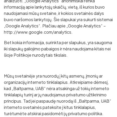
analizuoti. „Google Analytics“ anonimiškai renka
informaciją apie lankytojų skaičių, vietą, iš kurios buvo
naudojamasi mūsų svetaine, ir kokios svetainės dalys
buvo naršomos lankytojų. Šie slapukai yra sukurti sistemai
„Google Analytics“. Plačiau apie „Google Analytics“ –
http://www.google.com/analytics.
Bet kokia informacija, surinkta per slapukus, yra saugoma
iki slapukų galiojimo pabaigos ir nėra naudojama kitais nei
šioje Politikoje nurodytais tikslais.
Mūsų svetainėje yra nuorodų į kitų asmenų, įmonių ar
organizacijų interneto tinklalapius. Atkreipiame dėmesį,
kad „Baltparma, UAB“ nėra atsakinga už tokių interneto
tinklalapių turinį ar jų naudojamus privatumo užtikrinimo
principus. Tad jei paspaudę nuorodą iš „Baltparma, UAB“
interneto svetainės pateksite į kitus tinklalapius,
turėtumėte atskirai pasidomėti jų privatumo politika.