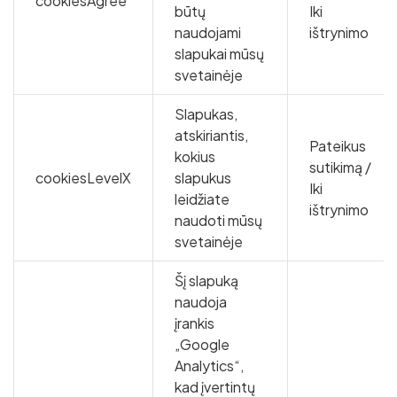
cookiesAgree
būtų
Iki
naudojami
ištrynimo
slapukai mūsų
svetainėje
Slapukas,
atskiriantis,
Pateikus
kokius
sutikimą /
cookiesLevelX
slapukus
Iki
leidžiate
ištrynimo
naudoti mūsų
svetainėje
Šį slapuką
naudoja
įrankis
„Google
Analytics“,
kad įvertintų