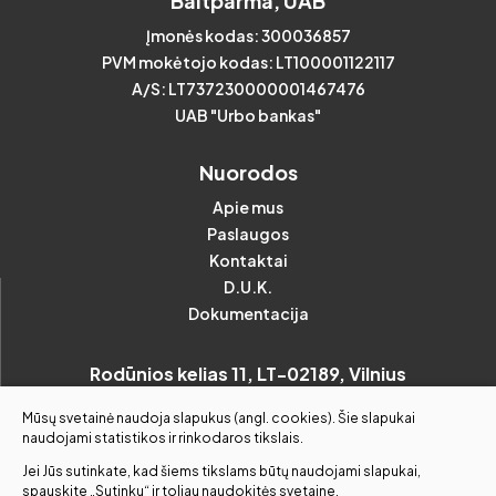
Baltparma, UAB
Įmonės kodas: 300036857
PVM mokėtojo kodas: LT100001122117
A/S: LT737230000001467476
UAB "Urbo bankas"
Nuorodos
Apie mus
Paslaugos
Kontaktai
D.U.K.
Dokumentacija
Rodūnios kelias 11, LT-02189, Vilnius
(prie oro uosto)
Mūsų svetainė naudoja slapukus (angl. cookies). Šie slapukai
naudojami statistikos ir rinkodaros tikslais.
info@baltparma.lt
Jei Jūs sutinkate, kad šiems tikslams būtų naudojami slapukai,
spauskite „Sutinku“ ir toliau naudokitės svetaine.