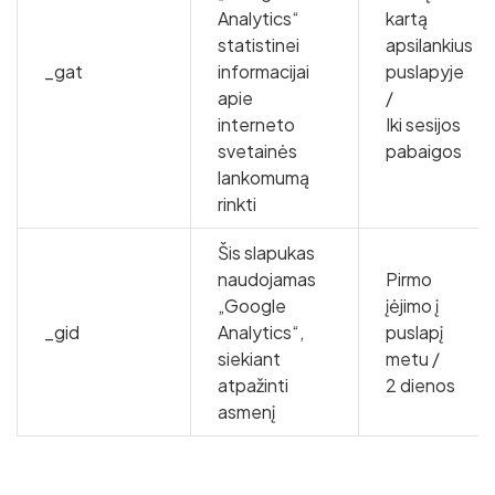
Analytics“
kartą
statistinei
apsilankius
_gat
informacijai
puslapyje
apie
/
interneto
Iki sesijos
svetainės
pabaigos
lankomumą
rinkti
Šis slapukas
naudojamas
Pirmo
„Google
įėjimo į
_gid
Analytics“,
puslapį
siekiant
metu /
atpažinti
2 dienos
asmenį