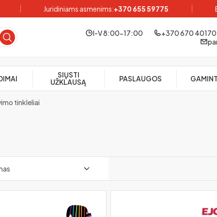
Juridiniams asmenims:
+370 655 59775
I-V 8:00-17:00
+370 670 40170
pa
SIŲSTI
DIMAI
PASLAUGOS
GAMINT
UŽKLAUSĄ
mo tinkleliai
imas