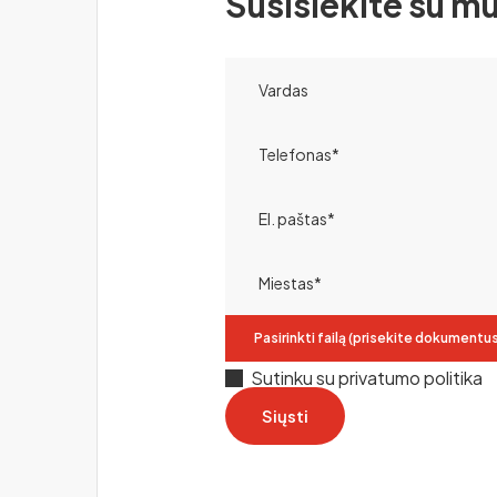
Susisiekite su m
Pasirinkti failą (prisekite dokumentu
Sutinku su privatumo politika
Siųsti