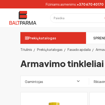
Fiziniams asmenims:
+370 670 40170
Prekių katalogas
SPREN
Titulinis
Prekių katalogas
Fasado apdaila
Armavi
Armavimo tinkleliai
Gamintojas
Rikiav