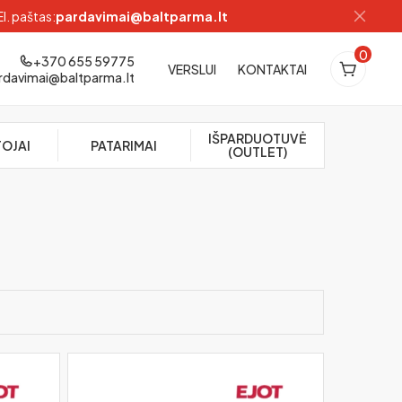
El. paštas:
pardavimai@baltparma.lt
0
+370 655 59775
VERSLUI
KONTAKTAI
rdavimai@baltparma.lt
IŠPARDUOTUVĖ
OJAI
PATARIMAI
(OUTLET)