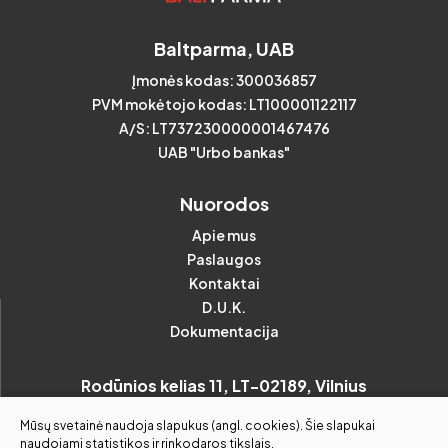
Loviai
Geležinkelio krovinių sandėliavimas
Baltparma, UAB
Strypai
Įmonės kodas: 300036857
Konsultacijos
Kvadratai
PVM mokėtojo kodas: LT100001122117
A/S: LT737230000001467476
Kampuočiai
UAB "Urbo bankas"
Vamzdžiai
Nuorodos
Stačiakampiai
Juostos
Apie mus
Paslaugos
Kvadratiniai
Laiptų pakopos, grotelės
Kontaktai
Apvalūs
D.U.K.
Dokumentacija
Rodūnios kelias 11, LT-02189, Vilnius
(prie oro uosto)
Mūsų svetainė naudoja slapukus (angl. cookies). Šie slapukai
naudojami statistikos ir rinkodaros tikslais.