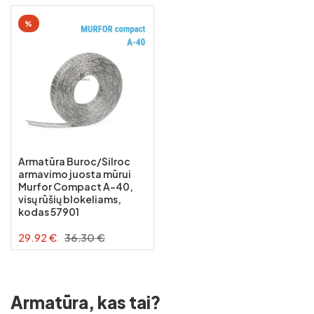
Mediniai tašai
Išparduotuvė (outlet)
%
Lentos
Dailylentės
Fiskaro nuoma
Armatūra Buroc/Silroc
armavimo juosta mūrui
Geležinkelio krovinių sandėliavimas
Murfor Compact A-40,
visų rūšių blokeliams,
Konsultacijos
kodas 57901
29.92 €
36.30 €
Armatūra, kas tai?