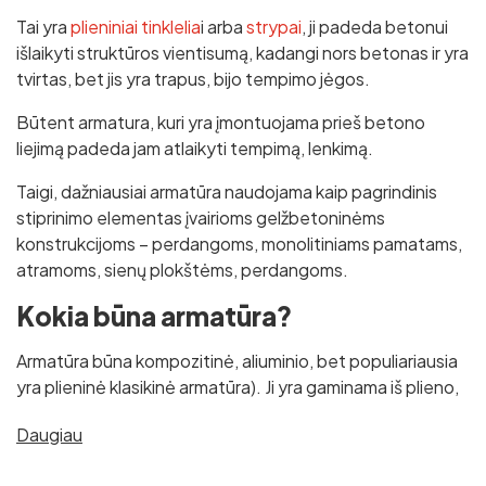
Tai yra
plieniniai tinklelia
i arba
strypai
, ji padeda betonui
išlaikyti struktūros vientisumą, kadangi nors betonas ir yra
tvirtas, bet jis yra trapus, bijo tempimo jėgos.
Būtent armatura, kuri yra įmontuojama prieš betono
liejimą padeda jam atlaikyti tempimą, lenkimą.
Taigi, dažniausiai armatūra naudojama kaip pagrindinis
stiprinimo elementas įvairioms gelžbetoninėms
konstrukcijoms – perdangoms, monolitiniams pamatams,
atramoms, sienų plokštėms, perdangoms.
Kokia būna armatūra?
Armatūra būna kompozitinė, aliuminio, bet populiariausia
yra plieninė klasikinė armatūra). Ji yra gaminama iš plieno,
gamyba yra paprasta, o kaina mažiausia.
Daugiau
Taip pat
plieninė armatūra
yra labai universali, ji
naudojama pamatams, perdangoms, sienoms. Tam