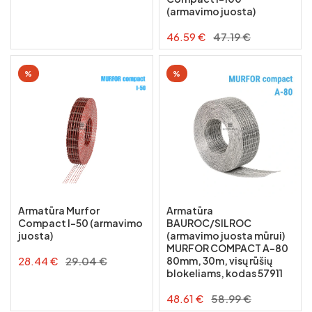
YTONG blokeliai
Keraminės sąramos
Polikarbonato lakštai
(armavimo juosta)
Tinko mišiniai
Blokai stulpams mūryti
Viela
SILROC blokeliai
46.59 €
47.19 €
Kiti mišiniai
Sijos
FIBO blokeliai
%
%
Loviai
Strypai
Kvadratai
Kampuočiai
Vamzdžiai
Armatūra Murfor
Armatūra
Compact I-50 (armavimo
BAUROC/SILROC
Stačiakampiai
Juostos
juosta)
(armavimo juosta mūrui)
MURFOR COMPACT A-80
Kvadratiniai
28.44 €
29.04 €
80mm, 30m, visų rūšių
Laiptų pakopos, grotelės
blokeliams, kodas 57911
Apvalūs
Medienos gaminiai
48.61 €
58.99 €