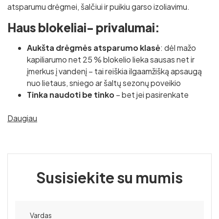
atsparumu drėgmei, šalčiui ir puikiu garso izoliavimu.
Haus blokeliai- privalumai:
Aukšta drėgmės atsparumo klasė
: dėl mažo
kapiliarumo net 25 % blokelio lieka sausas net ir
įmerkus į vandenį – tai reiškia ilgaamžišką apsaugą
nuo lietaus, sniego ar šaltų sezonų poveikio
Tinka naudoti be tinko
– bet jei pasirenkate
tinkuoti, tinka visų rūšių tinkai
Daugiau
Geras mūro ir tinko sukibimas
, sudaromas
vientisas paviršius
Puiki garso izoliacija
– ypač svarbu šiuolaikiniuose
namuose ir biuruose
Atsparumas ugniai
– Haus blokeliai yra visiškai
Susisiekite su mumis
nedegūs
Galima ištisus metus – net ir žiemą
Ekonomiškas sprendimas
– mažesnės statybos
sąnaudos dėl greito mūrijimo ir mažesnio medžiagų