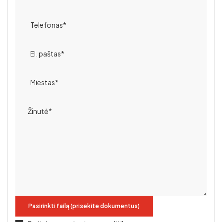
kiekio.
Taip pat naudojant šiuos blokelius su
šilumos izoliaciniu
kompleksu
, šildymo išlaidos gali sumažėti 20-30 proc.
Kur naudojami Haus blokai?
Pamatams
,
dėl gero atsparumo drėgmei idealiai
tinka individualių namų pamatams
Išorinėms sienoms
,
dėl puikios šilumos izoliacijos,
atitinka A+ klasės reikalavimus
Vidinėms pertvaroms
,
tiek nešančioms, tiek
nenešančioms
Tvoroms, kolonoms, sandėliams
,
Haus blokeliai
tinka ir mažesniems projektams, kuriuose svarbus
paprastas montavimas ir ilgaamžiškumas
Populiariausi Haus blokeliai
Pasirinkti failą (prisekite dokumentus)
Matome didelį susidomėjimą pamatiniais Haus blokeliais,