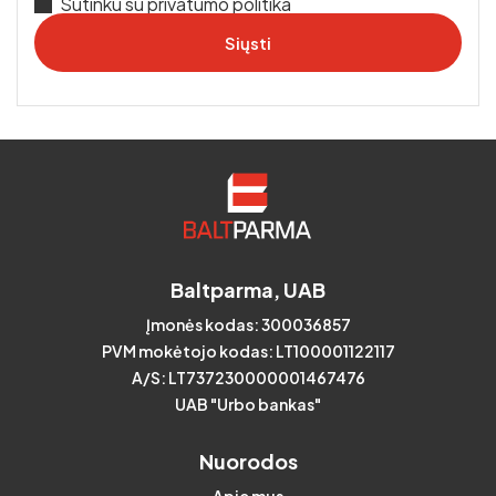
Sutinku su privatumo politika
klientai ateina su rekomendacijomis, o mes džiaugiamės
galėdami pasiūlyti konkurencingas kainas ir
greitą
Siųsti
pristatymą
.
Baltparma, UAB
Įmonės kodas: 300036857
PVM mokėtojo kodas: LT100001122117
A/S: LT737230000001467476
UAB "Urbo bankas"
Nuorodos