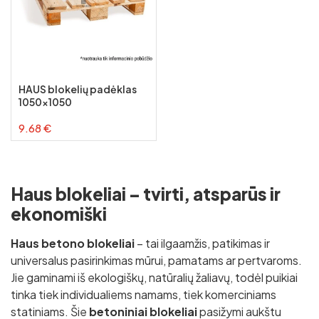
HAUS blokelių padėklas
1050x1050
9.68 €
Haus blokeliai – tvirti, atsparūs ir
ekonomiški
Haus betono blokeliai
– tai ilgaamžis, patikimas ir
universalus pasirinkimas mūrui, pamatams ar pertvaroms.
Jie gaminami iš ekologiškų, natūralių žaliavų, todėl puikiai
tinka tiek individualiems namams, tiek komerciniams
statiniams. Šie
betoniniai blokeliai
pasižymi aukštu