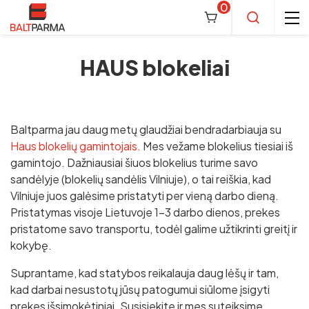
0
HAUS blokeliai
Blokeliai, jų priedai
Akyto betono blokeliai (dujų silikato)
Baltparma jau daug metų glaudžiai bendradarbiauja su
Haus blokelių gamintojais.
ROCLITE blokeliai
Mes vežame blokelius tiesiai iš
Keramzitiniai blokeliai
gamintojo. Dažniausiai šiuos blokelius turime savo
BAUROC blokeliai
FIBO blokeliai
Silikatiniai blokeliai (silikato blokeliai)
sandėlyje (blokelių sandėlis Vilniuje), o tai reiškia, kad
Vilniuje juos galėsime pristatyti per vieną darbo dieną.
YTONG blokeliai
BUVEMA BBR blokeliai
SILROC blokeliai
Keraminiai blokeliai
Pristatymas visoje Lietuvoje 1-3 darbo dienos, prekes
PREFBET blokeliai
pristatome savo transportu, todėl galime užtikrinti greitį ir
Termokomfort blokeliai
ARKO blokai
LODE KERATERM blokeliai
Betoniniai blokeliai
kokybę.
SOLBET blokeliai
MZ blokeliai
Silikaty Bialystok blokeliai
Wienerberger Porotherm blokeliai
HAUS blokeliai
Blokai stulpams ir kolonoms
Suprantame, kad statybos reikalauja daug lėšų ir tam,
H+H blokeliai
Silka (Xella) blokeliai
kad darbai nesustotų jūsų patogumui siūlome įsigyti
FIBO pamatiniai blokeliai
Vieno kanalo blokeliai
Ventiliaciniai blokeliai
prekes išsimokėtiniai. Susisiekite ir mes suteiksime
LITE blokeliai