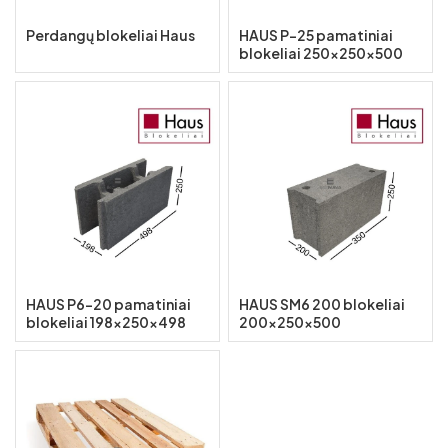
Kiti mišiniai
Perdangų blokeliai Haus
HAUS P-25 pamatiniai
Sijos
blokeliai 250x250x500
Fiskaro nuoma
Loviai
Geležinkelio krovinių sandėliavimas
Strypai
Konsultacijos
Kvadratai
Kampuočiai
Vamzdžiai
Stačiakampiai
Juostos
HAUS P6-20 pamatiniai
HAUS SM6 200 blokeliai
blokeliai 198x250x498
200x250x500
Kvadratiniai
Laiptų pakopos, grotelės
Apvalūs